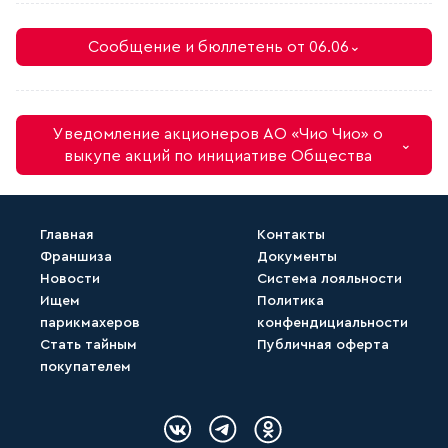
Сообщение и бюллетень от 06.06
⌄
Уведомление акционеров АО «Чио Чио» о
⌄
выкупе акций по инициативе Общества
Главная
Контакты
Франшиза
Документы
Скачать (Бюллетень ГОСА 2025.docx)
Новости
Система лояльности
Ищем
Политика
парикмахеров
конфендициальности
Скачать (2. Сообщение для
Стать тайным
Публичная оферта
акционера..docx)
покупателем
Логотип Вконтакте
Логотип Telegram
Логотип Одноклассн