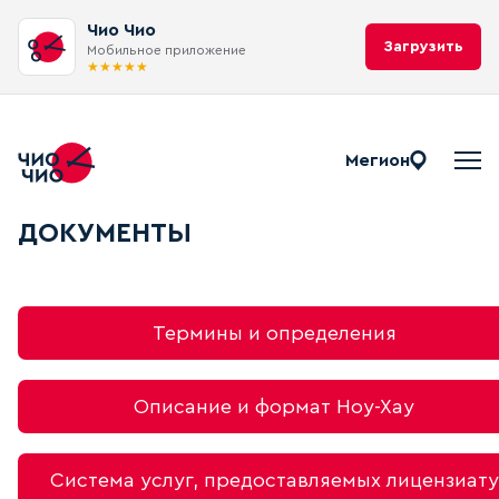
Чио Чио
Загрузить
Мобильное приложение
★
★
★
★
★
Мегион
Документы Чио Чио
ДОКУМЕНТЫ
Термины и определения
Описание и формат Ноу-Хау
Система услуг, предоставляемых лицензиату