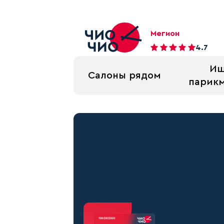
Мегион
4.7
И
Салоны рядом
парик