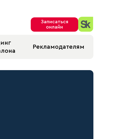
Записаться
онлайн
динг
Рекламодателям
алона