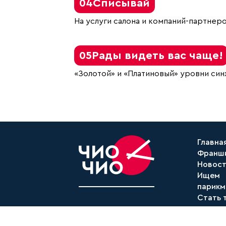
04
Списывай
На услуги салона и компаний-партнер
05
Рады видеть вас чаще!
«Золотой» и «Платиновый» уровни си
Главна
Франш
Новос
Ищем
парикм
Стать 
покупа