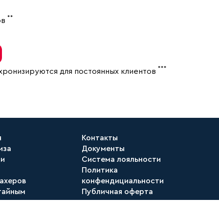
**
ов
***
нхронизируются для постоянных клиентов
я
Контакты
иза
Документы
ти
Система лояльности
Политика
ахеров
конфендициальности
тайным
Публичная оферта
телем