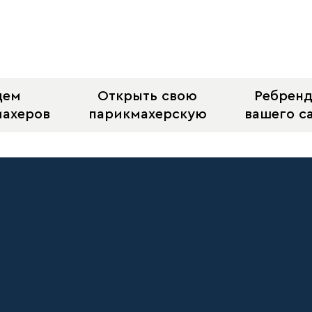
щем
Открыть свою
Ребрен
махеров
парикмахерскую
вашего с