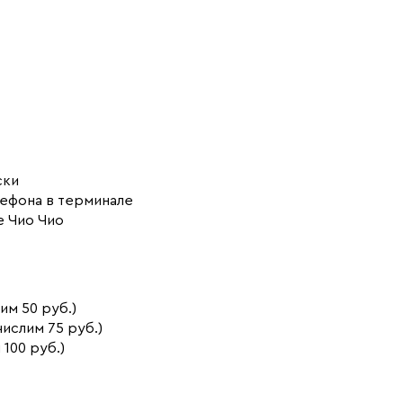
ски
лефона в терминале
е Чио Чио
им 50 руб.)
числим 75 руб.)
 100 руб.)