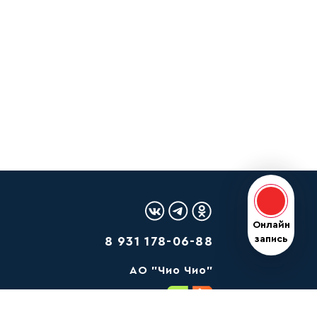
Логотип Вконтакте
Логотип Telegram
Логотип Одноклас
Онлайн з
Онлайн
запись
8 931 178-06-88
AО "Чио Чио"
Резидент